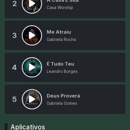
A Casa É Sua
2
Casa Worship
Me Atraiu
3
Gabriela Rocha
É Tudo Teu
4
Leandro Borges
Deus Proverá
5
Gabriela Gomes
Aplicativos