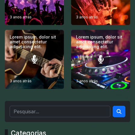
3 anos atrás
3 anos atrás
Lorem ipsum, dolor sit
Lorem ipsum, dolor sit
amet consectetur
amet consectetur
adipisicing elit.
adipisicing elit.
3 anos atrás
3 anos atrás
Categorias