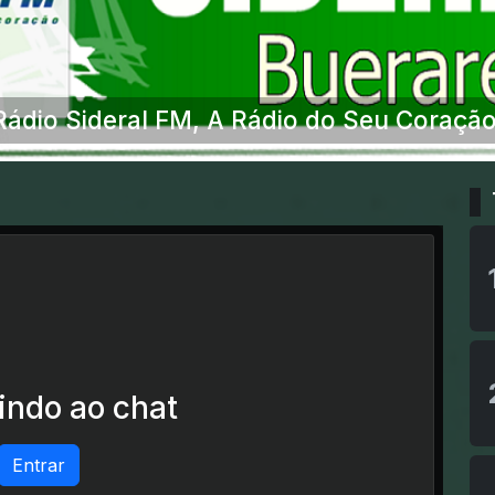
Rádio Sideral FM, A Rádio do Seu Coração
ndo ao chat
Entrar