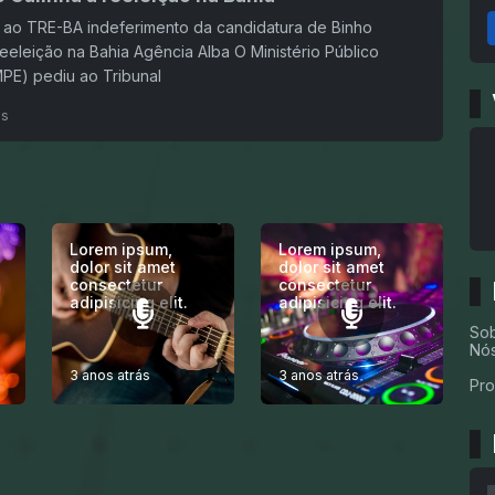
ao TRE-BA indeferimento da candidatura de Binho
reeleição na Bahia Agência Alba O Ministério Público
(MPE) pediu ao Tribunal
ás
Lorem ipsum,
Lorem ipsum,
dolor sit amet
dolor sit amet
consectetur
consectetur
adipisicing elit.
adipisicing elit.
So
Nó
3 anos atrás
3 anos atrás
Pr