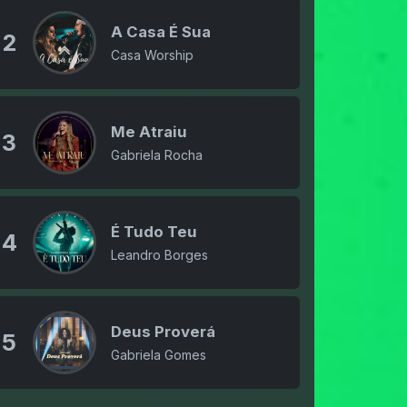
A Casa É Sua
2
Casa Worship
Me Atraiu
3
Gabriela Rocha
É Tudo Teu
4
Leandro Borges
Deus Proverá
5
Gabriela Gomes