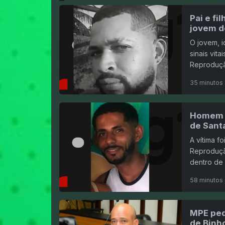
Pai e fi
jovem d
O jovem, i
sinais vit
Reproduçã
35 minutos 
Homem é
de Sant
A vítima fo
Reproduçã
dentro de 
58 minutos 
MPE ped
de Binho