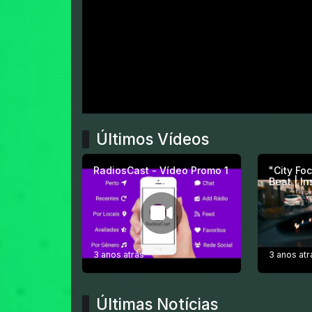
Últimos Vídeos
RadiosCast - Vídeo Promo 1
"City Fo
Beat | I
3 anos atrás
3 anos atr
Últimas Notícias