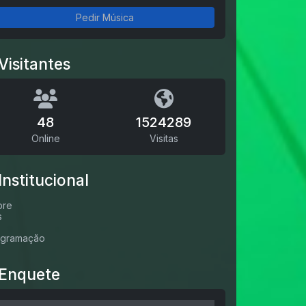
Pedir Música
Visitantes
48
1524289
Online
Visitas
Institucional
bre
s
ogramação
Enquete