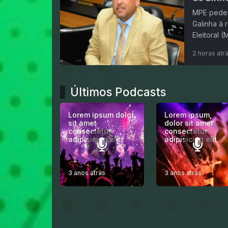
MPE pede 
Galinha à 
Eleitoral 
2 horas atr
Últimos Podcasts
Lorem ipsum dolor
Lorem ipsum,
sit amet
dolor sit amet
consectetur
consectetur
adipisicing elit.
adipisicing elit.
3 anos atrás
3 anos atrás