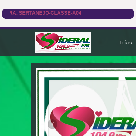
Início
Rádio Sideral FM 104,9 
Anterior