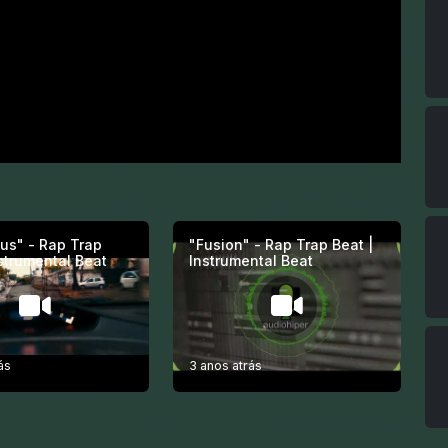
cus" - Rap Trap
"Fusion" - Rap Trap Beat |
nstrumental Beat
Instrumental Beat
ás
3 anos atrás